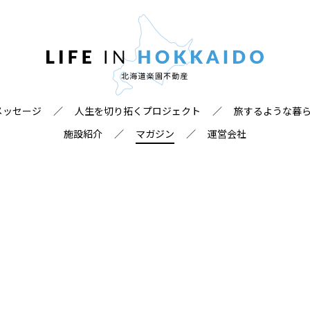
メッセージ
／
人生を切り拓くプロジェクト
／
旅するような暮
施設紹介
／
マガジン
／
運営会社