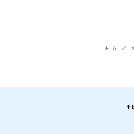
ホーム
／
平